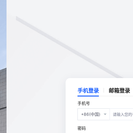
手机登录
邮箱登录
手机号
+86(中国)
密码