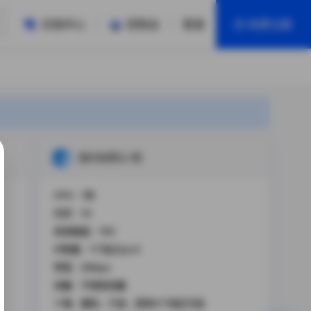
文档中心
控制台
登录
免费注册
全部产品
新闻资讯
帮助文档
热销推荐
香港 | 企业级
国内免费云 I型
香港 | 轻量
CPU：1核
内存：1G
系统磁盘：15G
IP数量：1个独立ipv4
带宽：2Mbps
流量：不限制流量
十堰、襄阳、宁波、昆明4个地区可选