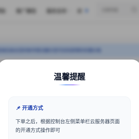
赞助
推广赚钱
服务支持
关于我们
登录后结合您的账号情况展示您可实际获得的优惠价格
美国免费云 I型
温馨提醒
CPU：2核
内存：2G
系统磁盘：15G
📌 开通方式
IP数量：1个独立ipv4
带宽：5Mbps
下单之后，根据控制台左侧菜单栏云服务器页面
流量：不限制流量
的开通方式操作即可
美国洛杉矶数据中心(免备案)