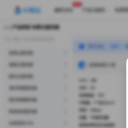
HOT
最新活动
产品与服务
免费
产品类型 免费云服务器
返回
您可点此 ，
登录
香港云服务器
美国云服务器
香港免费云 I型
国内云服务器
CPU：2核
海外物理服务器
内存：2G
系统磁盘：15G
国内物理服务器
IP数量：1个独立ipv4
带宽：1Mbps
跨境电商服务器
流量：不限制流量
全球高防CDN
香港安畅机房(免备案)