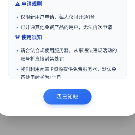
⚠️ 申请规则
0.00
¥
起/ 月
仅限新用户申请，每人仅限开通1台
买
立即购买
已开通其他免费产品的用户，无法再次申请
🚨 使用须知
请合法合规使用服务器，从事违法违规活动的
反中国法律及机房所在地使用协议的业务，一经发现立即永久关闭！
账号将直接封禁处罚
我们利用闲置IP资源提供免费服务器，默认免
费使用时长为1个月
当IP资源不足时，我们有权提前收回服务器，
且不另行通知
我已知晓
📢 免责说明
本服务器仅建议用于学习、测试使用，请勿存储
重要数据，数据丢失概不负责！