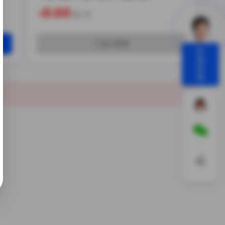
0.00
¥
起/ 月
产品已售罄
在
线
咨
询