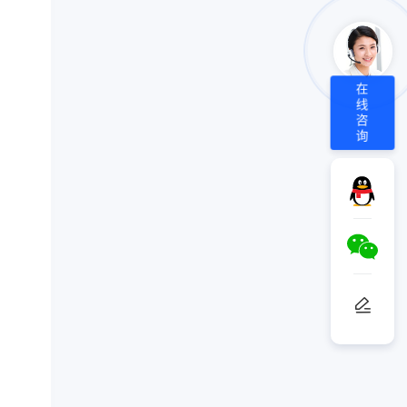
在
线
咨
询