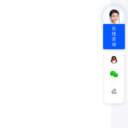
在
线
咨
询