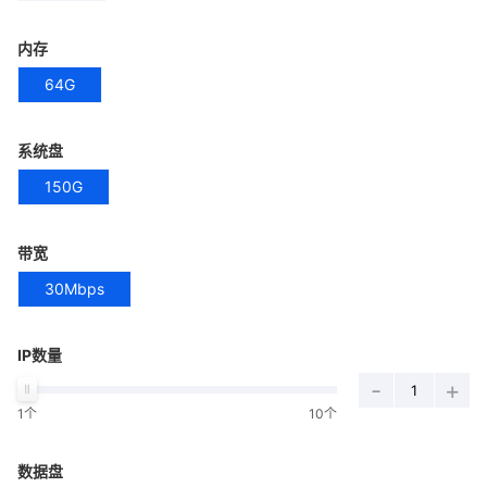
内存
64G
系统盘
150G
带宽
30Mbps
IP数量
-
+
1个
10个
数据盘