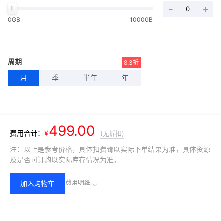
-
+
0GB
1000GB
周期
8.3折
月
季
半年
年
499.00
费用合计：
¥
(无折扣)
注：以上是参考价格，具体扣费请以实际下单结果为准，具体资源
及是否可订购以实际库存情况为准。
费用明细
加入购物车